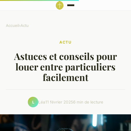
Accueil
›
Actu
ACTU
Astuces et conseils pour
louer entre particuliers
facilement
Léa
11 février 2025
6 min de lecture
L