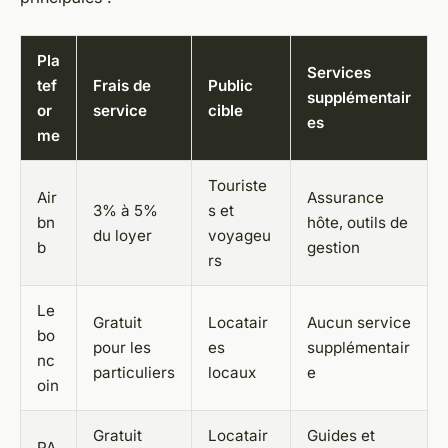
Pla
Services
tef
Frais de
Public
supplémentair
or
service
cible
es
me
Touriste
Air
Assurance
3% à 5%
s et
bn
hôte, outils de
du loyer
voyageu
b
gestion
rs
Le
Gratuit
Locatair
Aucun service
bo
pour les
es
supplémentair
nc
particuliers
locaux
e
oin
Gratuit
Locatair
Guides et
PA