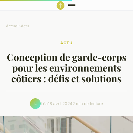
Accueil
›
Actu
ACTU
Conception de garde-corps
pour les environnements
côtiers : défis et solutions
Léa
18 avril 2024
2 min de lecture
L