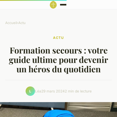
Accueil
›
Actu
ACTU
Formation secours : votre
guide ultime pour devenir
un héros du quotidien
Léa
29 mars 2024
2 min de lecture
L