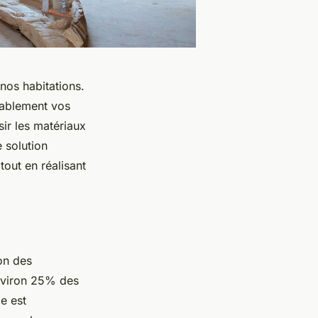
 nos habitations.
rablement vos
ir les matériaux
 solution
out en réalisant
ion des
environ 25% des
e est