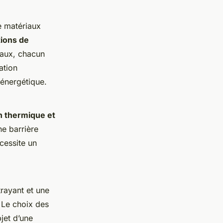
e matériaux
tions de
raux, chacun
ation
 énergétique.
on thermique et
ne barrière
cessite un
trayant et une
 Le choix des
jet d’une