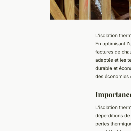
L'isolation ther
En optimisant l
factures de cha
adaptés et les t
durable et écon
des économies s
Importance
L'isolation ther
déperditions de
pertes thermique