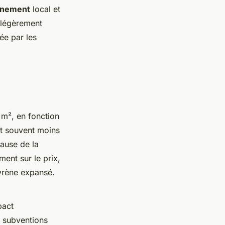
onnement
local et
 légèrement
ée par les
 m², en fonction
st souvent moins
ause de la
ment sur le prix,
tyrène expansé.
pact
s subventions