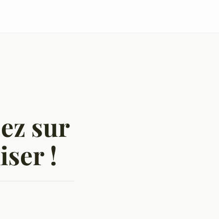
sez sur
ser !