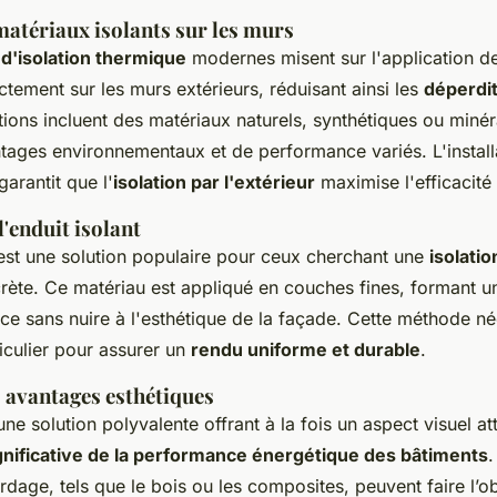
matériaux isolants sur les murs
d'isolation thermique
modernes misent sur l'application d
ctement sur les murs extérieurs, réduisant ainsi les
déperdi
tions incluent des matériaux naturels, synthétiques ou miné
ntages environnementaux et de performance variés. L'install
garantit que l'
isolation par l'extérieur
maximise l'efficacité
l'enduit isolant
 est une solution populaire pour ceux cherchant une
isolati
rète. Ce matériau est appliqué en couches fines, formant u
ce sans nuire à l'esthétique de la façade. Cette méthode né
ticulier pour assurer un
rendu uniforme et durable
.
s avantages esthétiques
ne solution polyvalente offrant à la fois un aspect visuel at
gnificative de la performance énergétique des bâtiments
.
dage, tels que le bois ou les composites, peuvent faire l’ob