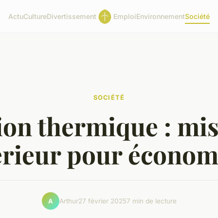
Actu
Culture
Divertissement
Emploi
Environnement
Société
SOCIÉTÉ
ion thermique : mi
térieur pour économi
Arthur
27 février 2025
7 min de lecture
A