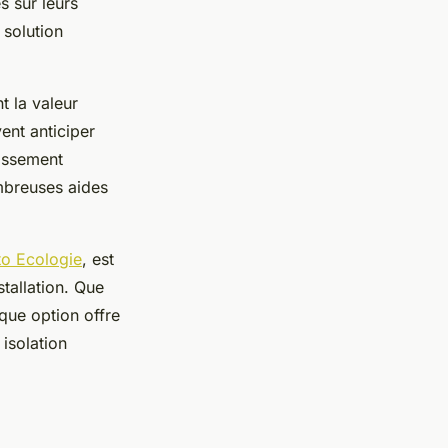
 sur leurs
 solution
t la valeur
ent anticiper
tissement
ombreuses aides
o Ecologie
, est
tallation. Que
que option offre
isolation