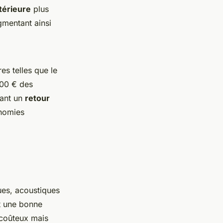
térieure
plus
gmentant ainsi
es telles que le
000 € des
tant un
retour
onomies
es, acoustiques
nt une bonne
e coûteux mais