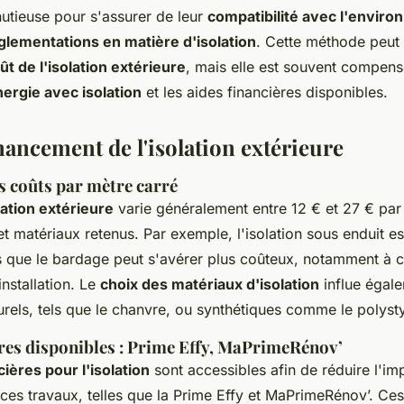
nutieuse pour s'assurer de leur
compatibilité avec l'envir
glementations en matière d'isolation
. Cette méthode peut
ût de l'isolation extérieure
, mais elle est souvent compens
ergie avec isolation
et les aides financières disponibles.
nancement de l'isolation extérieure
s coûts par mètre carré
lation extérieure
varie généralement entre 12 € et 27 € par
t matériaux retenus. Par exemple, l'isolation sous enduit e
s que le bardage peut s'avérer plus coûteux, notamment à c
installation. Le
choix des matériaux d'isolation
influe égale
turels, tels que le chanvre, ou synthétiques comme le polys
ères disponibles : Prime Effy, MaPrimeRénov’
cières pour l'isolation
sont accessibles afin de réduire l'im
es travaux, telles que la Prime Effy et MaPrimeRénov’. Ce