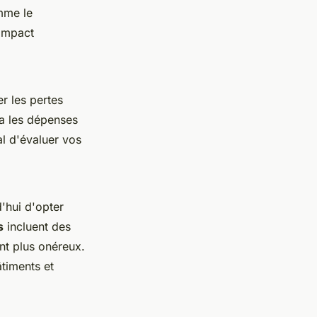
mme le
 impact
r les pertes
ra les dépenses
al d'évaluer vos
'hui d'opter
s
incluent des
nt plus onéreux.
timents et