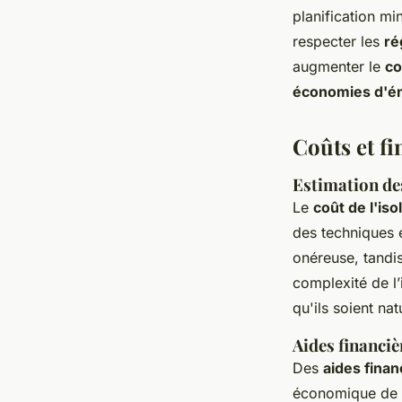
planification mi
respecter les
ré
augmenter le
co
économies d'én
Coûts et fi
Estimation de
Le
coût de l'iso
des techniques e
onéreuse, tandi
complexité de l’
qu'ils soient na
Aides financi
Des
aides finan
économique de c