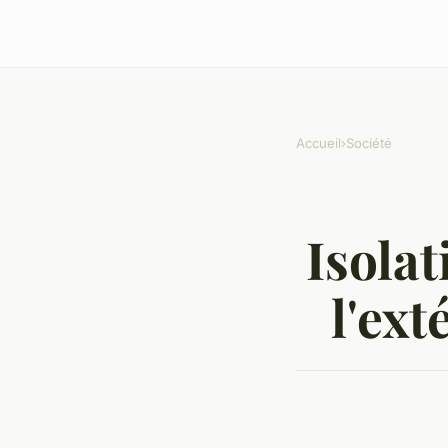
Accueil
›
Société
Isolat
l'ex