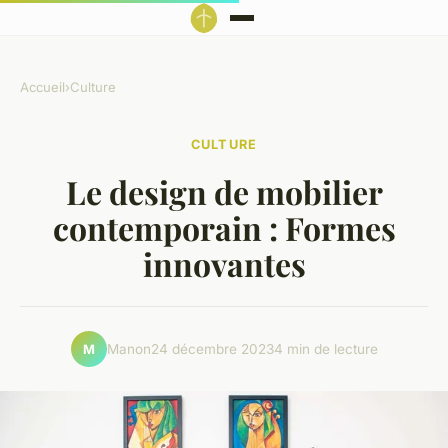
Accueil
›
Culture
CULTURE
Le design de mobilier
contemporain : Formes
innovantes
Manon
24 décembre 2023
4 min de lecture
M