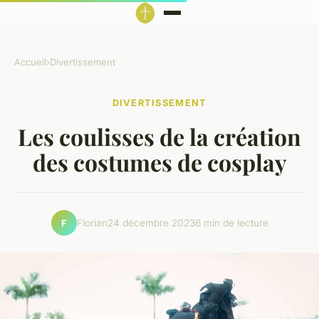
Accueil
›
Divertissement
DIVERTISSEMENT
Les coulisses de la création
des costumes de cosplay
Florian
24 décembre 2023
6 min de lecture
F