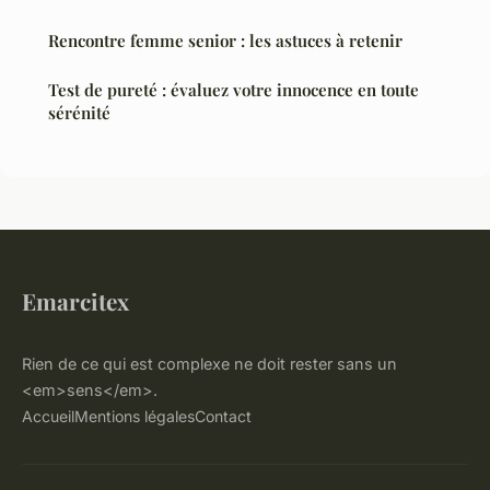
Rencontre femme senior : les astuces à retenir
Test de pureté : évaluez votre innocence en toute
sérénité
Emarcitex
Rien de ce qui est complexe ne doit rester sans un
<em>sens</em>.
Accueil
Mentions légales
Contact